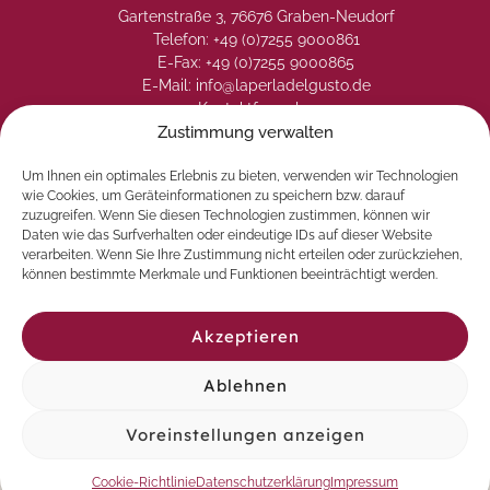
Gartenstraße 3, 76676 Graben-Neudorf
Telefon: +49 (0)7255 9000861
E-Fax: +49 (0)7255 9000865
E-Mail: info@laperladelgusto.de
Kontaktformular
Zustimmung verwalten
Um Ihnen ein optimales Erlebnis zu bieten, verwenden wir Technologien
wie Cookies, um Geräteinformationen zu speichern bzw. darauf
zuzugreifen. Wenn Sie diesen Technologien zustimmen, können wir
Daten wie das Surfverhalten oder eindeutige IDs auf dieser Website
verarbeiten. Wenn Sie Ihre Zustimmung nicht erteilen oder zurückziehen,
können bestimmte Merkmale und Funktionen beeinträchtigt werden.
Akzeptieren
Ablehnen
© 2026 La Perla del Gusto. Natürlich genießen
Voreinstellungen anzeigen
Vertrag widerrufen
Cookie-Richtlinie
Datenschutzerklärung
Impressum