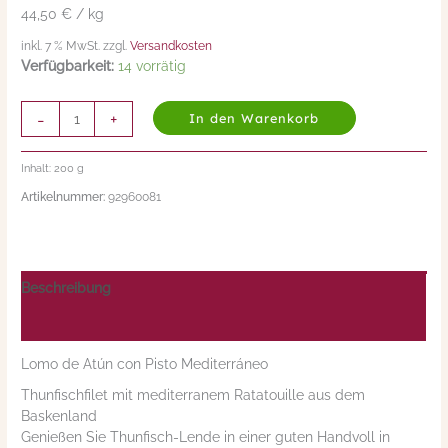
44,50 € / kg
inkl. 7 % MwSt. zzgl.
Versandkosten
Verfügbarkeit:
14 vorrätig
-
+
In den Warenkorb
Inhalt: 200
g
Artikelnummer:
92960081
Beschreibung
Nährwerte/Zutaten/Allergene/Hersteller
Lomo de Atún con Pisto Mediterráneo
Thunfischfilet mit mediterranem Ratatouille aus dem
Baskenland
Genießen Sie Thunfisch-Lende in einer
guten Handvoll in