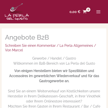
Zum
Inhalt
0,00
€
springen
Angebote B2B
Schreiben Sie einen Kommentar
/
La Perla Allgemeines
/
Von
Marcel
Gewerbe / Handel / Gastro
Willkommen im B2B-Bereich von La Perla del Gusto
Von einigen Herstellern bieten wir Spezilitäten und
Accessoires im gewerblichen Wiederverkauf und für das
Gastrogewerbe an.
Sind Sie an einem Weiterverkauf von Köstlichkeiten unsere
Hersteller in Ihrem Delikatessen-Geschäft, in Ihrer Vinothek
oder Ihrem Onlinestore interessiert?
Möchten Sie Ihren Gästen in Ihrem Restaurant / Bar / Cafe