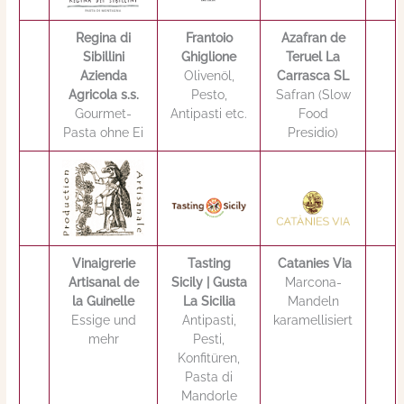
Regina di
Frantoio
Azafran de
Sibillini
Ghiglione
Teruel La
Azienda
Olivenöl,
Carrasca SL
Agricola s.s.
Pesto,
Safran (Slow
Gourmet-
Antipasti etc.
Food
Pasta ohne Ei
Presidio)
Vinaigrerie
Tasting
Catanies Via
Artisanal de
Sicily | Gusta
Marcona-
la Guinelle
La Sicilia
Mandeln
Essige und
Antipasti,
karamellisiert
mehr
Pesti,
Konfitüren,
Pasta di
Mandorle