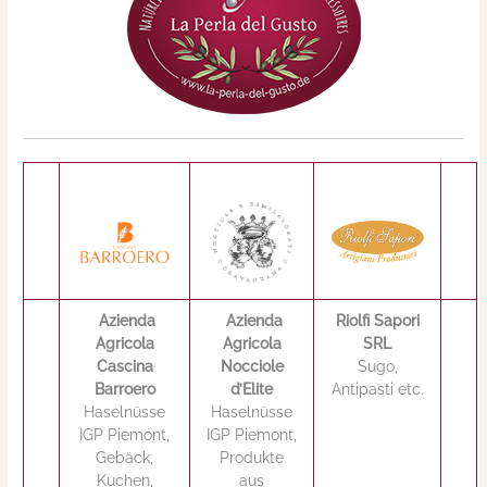
Azienda
Azienda
Riolfi Sapori
Agricola
Agricola
SRL
Cascina
Nocciole
Sugo,
Barroero
d’Elite
Antipasti etc.
Haselnüsse
Haselnüsse
IGP Piemont,
IGP Piemont,
Gebäck,
Produkte
Kuchen,
aus