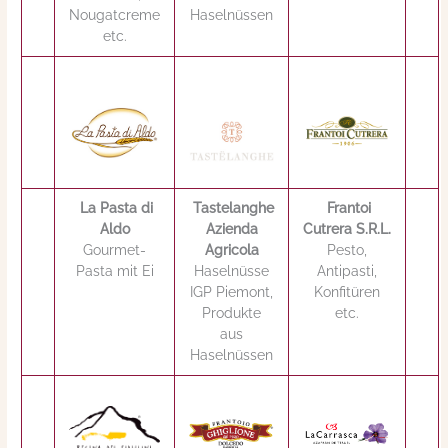
Nougatcreme
Haselnüssen
etc.
La Pasta di
Tastelanghe
Frantoi
Aldo
Azienda
Cutrera S.R.L.
Gourmet-
Agricola
Pesto,
Pasta mit Ei
Haselnüsse
Antipasti,
IGP Piemont,
Konfitüren
Produkte
etc.
aus
Haselnüssen