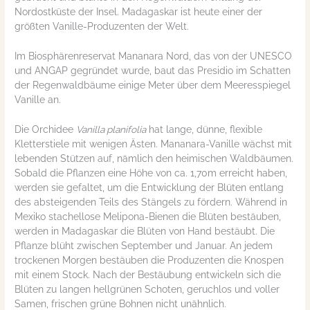
Nordostküste der Insel.
Madagaskar ist heute einer der
größten Vanille-Produzenten der Welt.
Im Biosphärenreservat Mananara Nord, das von der UNESCO
und ANGAP gegründet wurde, baut das Presidio im Schatten
der Regenwaldbäume einige Meter über dem Meeresspiegel
Vanille an
.
Die Orchidee
Vanilla planifolia
hat lange, dünne, flexible
Kletterstiele mit wenigen Ästen.
Mananara-Vanille wächst mit
lebenden Stützen auf, nämlich den heimischen Waldbäumen.
Sobald die Pflanzen eine Höhe von ca. 1,70m erreicht haben,
werden sie gefaltet, um die Entwicklung der Blüten entlang
des absteigenden Teils des Stängels zu fördern.
Während in
Mexiko stachellose Melipona-Bienen die Blüten bestäuben,
werden in Madagaskar die Blüten von Hand bestäubt.
Die
Pflanze blüht zwischen September und Januar. An jedem
t
rockenen Morgen bestäuben die Produzenten die Knospen
mit einem Stock.
Nach der Bestäubung entwickeln sich die
Blüten zu langen hellgrünen Schoten, geruchlos und voller
Samen, frischen grüne Bohnen nicht unähnlich.