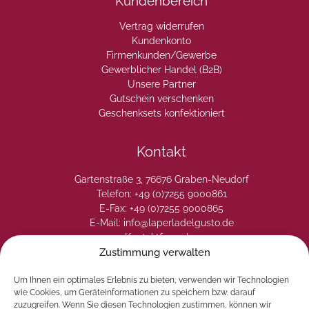
Kundenbereich
Vertrag widerrufen
Kundenkonto
Firmenkunden/Gewerbe
Gewerblicher Handel (B2B)
Unsere Partner
Gutschein verschenken
Geschenksets konfektioniert
Kontakt
Gartenstraße 3, 76676 Graben-Neudorf
Telefon: +49 (0)7255 9000861
E-Fax: +49 (0)7255 9000865
E-Mail: info@laperladelgusto.de
Kontaktformular
Zustimmung verwalten
Um Ihnen ein optimales Erlebnis zu bieten, verwenden wir Technologien
wie Cookies, um Geräteinformationen zu speichern bzw. darauf
zuzugreifen. Wenn Sie diesen Technologien zustimmen, können wir