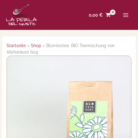
Zum
Inhalt
0,00
€
springen
Startseite
»
Shop
»
Blümlestee. BIO Teemischung von
Albfeinkost 60g