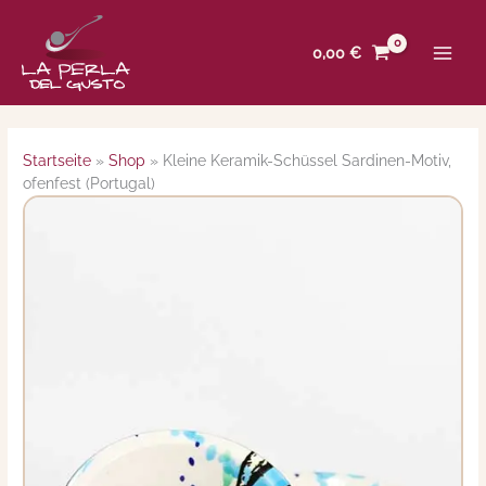
Zum
Inhalt
0,00
€
springen
Startseite
»
Shop
»
Kleine Keramik-Schüssel Sardinen-Motiv,
ofenfest (Portugal)