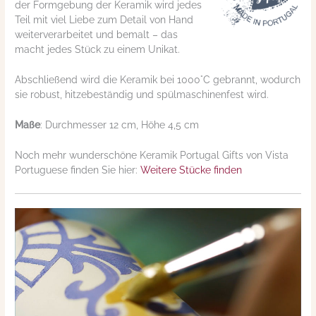
der Formgebung der Keramik wird jedes
Teil mit viel Liebe zum Detail von Hand
weiterverarbeitet und bemalt – das
macht jedes Stück zu einem Unikat.
Abschließend wird die Keramik bei 1000°C gebrannt, wodurch
sie robust, hitzebeständig und spülmaschinenfest wird.
Maße
: Durchmesser 12 cm, Höhe 4,5 cm
Noch mehr wunderschöne Keramik Portugal Gifts von Vista
Portuguese finden Sie hier:
Weitere Stücke finden