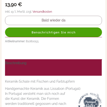
13,90
€
inkl. 19 % MwSt. zzgl.
Versandkosten
Bald wieder da
Benachrichtigen Sie mich
Artikelnummer:
81080055
Beschreibung
Nährwerte/Zutaten/Allergene/Hersteller
Keramik-Schale mit Fischen und Farbtupfern
Handgemachte Keramik aus Lissabon (Portugal)
In Portugal versteht man sich noch auf
die Kunst der Keramik. Die Formen
werden traditionell gegossen und nach