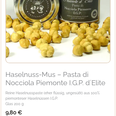
Haselnuss-Mus – Pasta di
Haselnuss-
Mus
Nocciola Piemonte I.G.P. d´Elite
-
Pasta
Reine Haselnusspaste (eher flüssig, ungesüßt) aus 100%
di
piemonteser Haselnüssen I.G.P.
Nocciola
Glas 200 g
Piemonte
I.G.P.
9,80
€
d