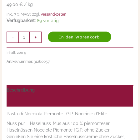
49,00 € / kg
´Elite
Menge
inkl. 7 % MwSt. zzgl.
Versandkosten
Verfügbarkeit:
89 vorrätig
-
+
In den Warenkorb
Inhalt: 200
g
Artikelnummer:
31260057
Beschreibung
Nährwerte/Zutaten/Allergene/Hersteller
Pasta di Nocciola Piemonte I.G.P. Nocciole d’Elite
Nuss pur – Haselnuss-Mus aus 100 % piemonteser
Haselnüssen Nocciole Piemonte I.G.P. ohne Zucker
Genießen Sie eine köstliche Haselnusscreme ohne Zucker,