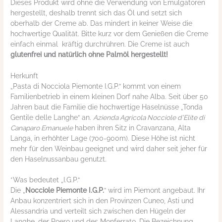
Dieses Produkt wird ohne die Verwendung von Emulgatoren
hergestellt, deshalb trennt sich das Öl und setzt sich
oberhalb der Creme ab. Das mindert in keiner Weise die
hochwertige Qualität. Bitte kurz vor dem Genießen die Creme
einfach einmal kräftig durchrühren. Die Creme ist auch
glutenfrei und natürlich ohne Palmöl hergestellt!
Herkunft
„Pasta di Nocciola Piemonte I.G.P.“ kommt von einem
Familienbetrieb in einem kleinen Dorf nahe Alba. Seit über 50
Jahren baut die Familie die hochwertige Haselnüsse „Tonda
Gentile delle Langhe“ an.
Azienda Agricola Nocciole d’Elite di
Canaparo Emanuele
haben ihren Sitz in Cravanzana, Alta
Langa, in erhöhter Lage (700-900m). Diese Höhe ist nicht
mehr für den Weinbau geeignet und wird daher seit jeher für
den Haselnussanbau genutzt.
*Was bedeutet „I.G.P.“
Die „
Nocciole Piemonte I.G.P.
“ wird im Piemont angebaut. Ihr
Anbau konzentriert sich in den Provinzen Cuneo, Asti und
Alessandria und verteilt sich zwischen den Hügeln der
Langhe, der Roero und des Monferrato. Die Bezeichnung