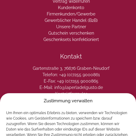
Vertrag widerrufen
Kundenkonto
Firmenkunden/Gewerbe
Gewerblicher Handel (B2B)
Unsere Partner
Gutschein verschenken
Geschenksets konfektioniert
Kontakt
Gartenstraße 3, 76676 Graben-Neudorf
Telefon: +49 (0)7255 9000861
E-Fax: +49 (0)7255 9000865
E-Mail: info@laperladelgusto.de
Kontaktformular
Zustimmung verwalten
Um Ihnen ein optimales Erlebnis zu bieten, verwenden wir Technologien
wie Cookies, um Geräteinformationen zu speichern bzw. darauf
zuzugreifen. Wenn Sie diesen Technologien zustimmen, können wir
Daten wie das Surfverhalten oder eindeutige IDs auf dieser Website
verarbeiten. Wenn Sie Ihre Zustimmung nicht erteilen oder zurückziehen,