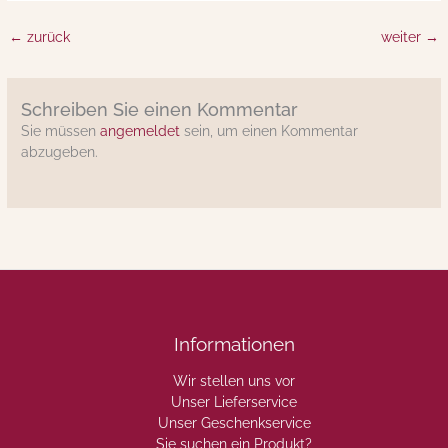
←
zurück
weiter
→
Schreiben Sie einen Kommentar
Sie müssen
angemeldet
sein, um einen Kommentar
abzugeben.
Informationen
Wir stellen uns vor
Unser Lieferservice
Unser Geschenkservice
Sie suchen ein Produkt?