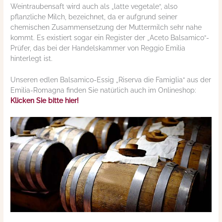
Weintraubensaft wird auch als „latte vegetale“, also
pflanzliche Milch, bezeichnet, da er aufgrund seiner
chemischen Zusammensetzung der Muttermilch sehr nahe
kommt. Es existiert sogar ein Register der „Aceto Balsamico“-
Prüfer, das bei der Handelskammer von Reggio Emilia
hinterlegt ist.
Unseren edlen Balsamico-Essig „Riserva die Famiglia“ aus der
Emilia-Romagna finden Sie natürlich auch im Onlineshop:
Klicken Sie bitte hier!