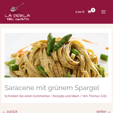
Zum
Inhalt
springen
0,00
€
Saracene mit grünem Spargel
Schreiben Sie einen Kommentar
/
Rezepte und Ideen
/ Von
Thomas Göb
←
zurück
weiter
→