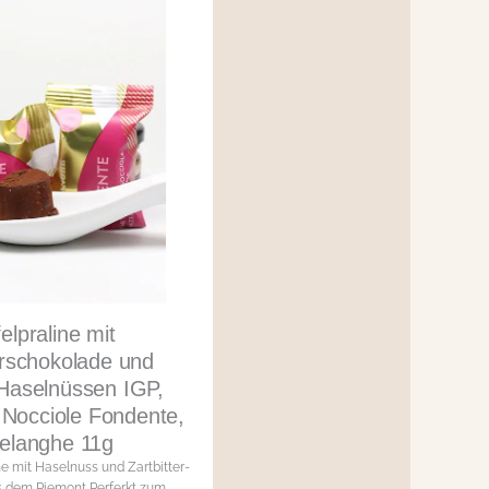
felpraline mit
erschokolade und
Haselnüssen IGP,
 Nocciole Fondente,
telanghe 11g
ine mit Haselnuss und Zartbitter-
 dem Piemont Perferkt zum