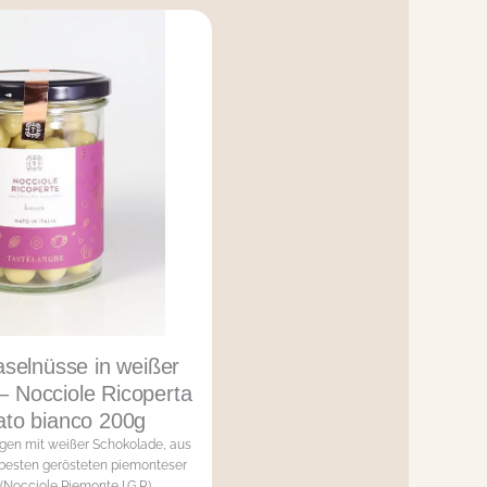
selnüsse in weißer
– Nocciole Ricoperta
ato bianco 200g
gen mit weißer Schokolade, aus
besten gerösteten piemonteser
Nocciole Piemonte I.G.P.).