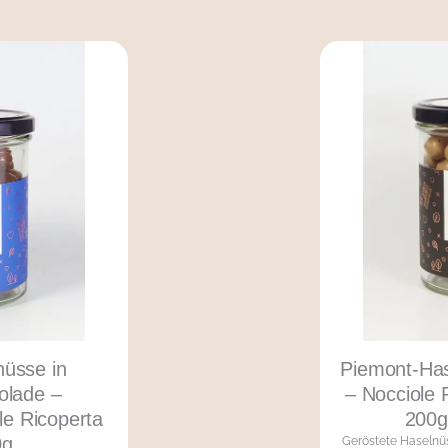
üsse in
Piemont-Has
olade –
– Nocciole 
le Ricoperta
200g
0g
Geröstete Haselnü