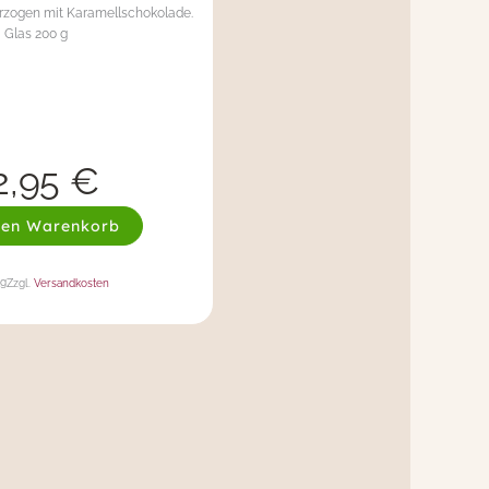
berzogen mit Karamellschokolade.
Glas 200 g
2,95
€
den Warenkorb
kg
Zzgl.
Versandkosten