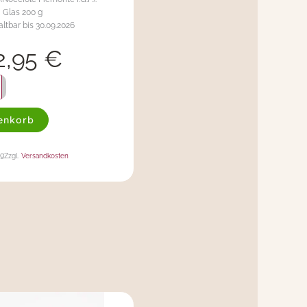
Glas 200 g
altbar bis 30.09.2026
2,95
€
enkorb
kg
Zzgl.
Versandkosten