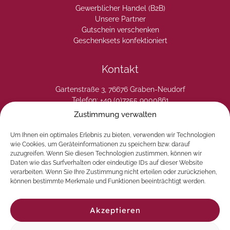
Gewerblicher Handel (B2B)
Unsere Partner
Gutschein verschenken
Geschenksets konfektioniert
Kontakt
Gartenstraße 3, 76676 Graben-Neudorf
Telefon: +49 (0)7255 9000861
E-Fax: +49 (0)7255 9000865
Zustimmung verwalten
E-Mail: info@laperladelgusto.de
Kontaktformular
Um Ihnen ein optimales Erlebnis zu bieten, verwenden wir Technologien
wie Cookies, um Geräteinformationen zu speichern bzw. darauf
zuzugreifen. Wenn Sie diesen Technologien zustimmen, können wir
Daten wie das Surfverhalten oder eindeutige IDs auf dieser Website
verarbeiten. Wenn Sie Ihre Zustimmung nicht erteilen oder zurückziehen,
können bestimmte Merkmale und Funktionen beeinträchtigt werden.
Akzeptieren