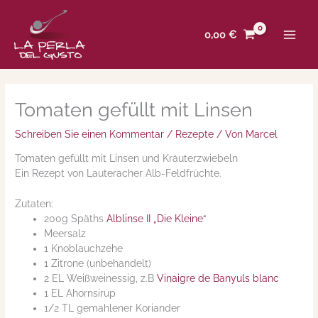
Zum
Inhalt
0,00
€
springen
Tomaten gefüllt mit Linsen
Schreiben Sie einen Kommentar
/
Rezepte
/ Von
Marcel
Tomaten gefüllt mit Linsen und Kräuterzwiebeln
Ein Rezept von Lauteracher Alb-Feldfrüchte.
Zutaten:
200g Späths
Alblinse II „Die Kleine“
Meersalz
1 Knoblauchzehe
1 Zitrone (unbehandelt)
2 EL Weißweinessig, z.B
Vinaigre de Banyuls blanc
1 EL Ahornsirup
1/2 TL gemahlener Koriander