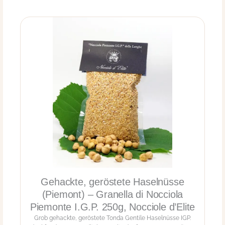
n
e
,
g
e
r
ö
s
t
e
t
e
H
a
s
e
l
n
ü
Gehackte, geröstete Haselnüsse
s
s
(Piemont) – Granella di Nocciola
e
Piemonte I.G.P. 250g, Nocciole d’Elite
-
Grob gehackte, geröstete Tonda Gentile Haselnüsse IGP.
F