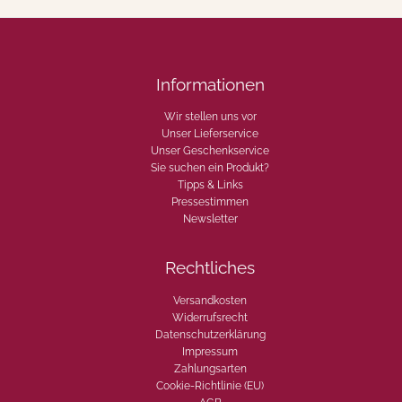
a
P
2
i
5
e
0
m
g
o
Informationen
,
n
N
t
Wir stellen uns vor
o
-
Unser Lieferservice
c
N
Unser Geschenkservice
c
o
Sie suchen ein Produkt?
i
c
Tipps & Links
o
c
Pressestimmen
l
i
Newsletter
e
o
d
l
´
a
Rechtliches
E
P
l
i
Versandkosten
i
e
Widerrufsrecht
t
m
Datenschutzerklärung
e
o
Impressum
M
n
Zahlungsarten
e
t
Cookie-Richtlinie (EU)
n
e