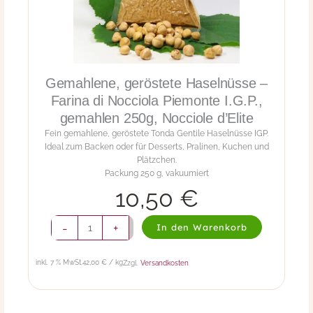
Gemahlene, geröstete Haselnüsse –
Farina di Nocciola Piemonte I.G.P.,
gemahlen 250g, Nocciole d’Elite
Fein gemahlene, geröstete Tonda Gentile Haselnüsse IGP.
Ideal zum Backen oder für Desserts, Pralinen, Kuchen und
Plätzchen.
Packung 250 g, vakuumiert
10,50
€
G
-
+
In den Warenkorb
e
m
a
inkl. 7 % MwSt.
42,00 € / kg
Zzgl.
Versandkosten
h
l
e