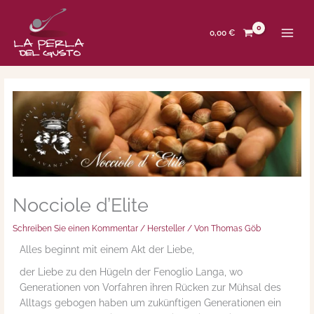
Zum
Inhalt
springen
0,00
€
Nocciole d’Elite
Schreiben Sie einen Kommentar
/
Hersteller
/ Von
Thomas Göb
Alles beginnt mit einem Akt der Liebe,
der Liebe zu den Hügeln der Fenoglio Langa, wo
Generationen von Vorfahren ihren Rücken zur Mühsal des
Alltags gebogen haben um zukünftigen Generationen ein