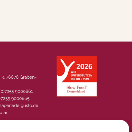
 3, 76676 Graben-
 (0)7255 9000861
0)7255 9000865
@laperladelgusto.de
ular