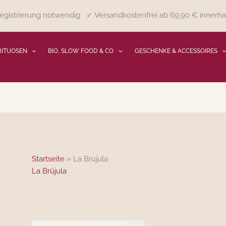
gistrierung notwendig ✓ Versandkostenfrei ab 69,90 € innerha
RITUOSEN
BIO, SLOW FOOD & CO
GESCHENKE & ACCESSOIRES
Startseite
»
La Brújula
La Brújula