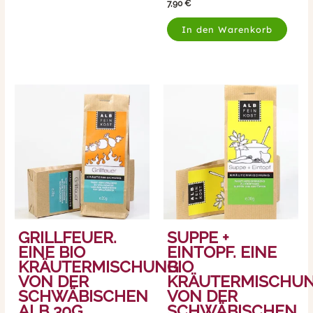
7,90
€
In den Warenkorb
GRILLFEUER.
SUPPE +
EINE BIO
EINTOPF. EINE
KRÄUTERMISCHUNG
BIO
VON DER
KRÄUTERMISCHU
SCHWÄBISCHEN
VON DER
ALB 30G
SCHWÄBISCHEN