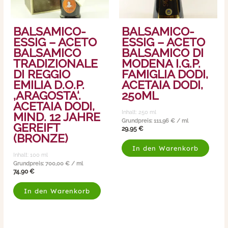
BALSAMICO-
BALSAMICO-
ESSIG – ACETO
ESSIG – ACETO
BALSAMICO
BALSAMICO DI
TRADIZIONALE
MODENA I.G.P.
DI REGGIO
FAMIGLIA DODI,
EMILIA D.O.P.
ACETAIA DODI,
‚ARAGOSTA‘.
250ML
ACETAIA DODI,
Inhalt: 250
ml
MIND. 12 JAHRE
Grundpreis:
111,96
€
/
ml
GEREIFT
29,95
€
(BRONZE)
In den Warenkorb
Inhalt: 100
ml
Grundpreis:
700,00
€
/
ml
74,90
€
In den Warenkorb