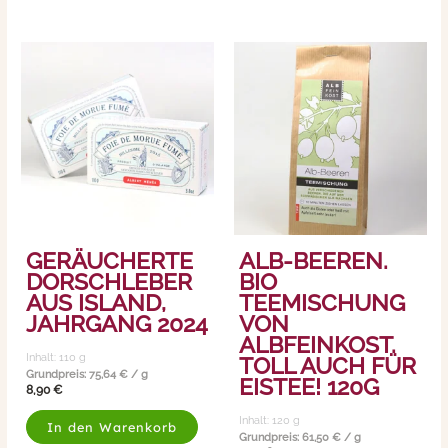
GERÄUCHERTE
ALB-BEEREN.
DORSCHLEBER
BIO
AUS ISLAND,
TEEMISCHUNG
JAHRGANG 2024
VON
ALBFEINKOST.
Inhalt: 110
g
TOLL AUCH FÜR
Grundpreis:
75,64
€
/
g
EISTEE! 120G
8,90
€
Inhalt: 120
g
In den Warenkorb
Grundpreis:
61,50
€
/
g