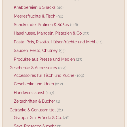
Knabbereien & Snacks
49
Meeresfrüchte & Fisch
96
Schokolade, Pralinen & Süßes
116
Haselnüsse, Mandeln, Pistazien & Co
93
Pasta, Reis, Risotto, Hülsenfrüchte und Mehl
41
Saucen, Pesto, Chutney
53
Produkte aus Presse und Medien
23
Geschenke & Accessoires
224
Accessoires für Tisch und Küche
109
Geschenke und Ideen
212
Handwerkskunst
107
Zeitschriften & Bücher
1
Getränke & Genussmittel
61
Grappa, Gin, Brände & Co.
26
Sekt, Prosecco & mehr
7