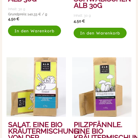
ALB 30G
Inhalt: 30
g
Grundpreis:
140,33
€
/
g
Inhalt: 30
g
4,50
€
4,50
€
In den Warenkorb
In den Warenkorb
SALAT. EINE BIO
PILZPFÄNNLE.
KRÄUTERMISCHUNG
EINE BIO
VON DER
KRÄUTERMISCHU