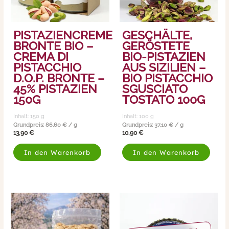
PISTAZIENCREME
GESCHÄLTE,
BRONTE BIO –
GERÖSTETE
CREMA DI
BIO-PISTAZIEN
PISTACCHIO
AUS SIZILIEN –
D.O.P. BRONTE –
BIO PISTACCHIO
45% PISTAZIEN
SGUSCIATO
150G
TOSTATO 100G
Inhalt: 150
g
Inhalt: 100
g
Grundpreis:
86,60
€
/
g
Grundpreis:
37,10
€
/
g
13,90
€
10,90
€
In den Warenkorb
In den Warenkorb