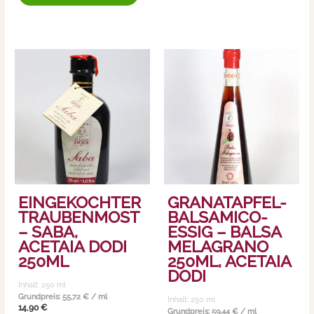
EINGEKOCHTER
GRANATAPFEL-
TRAUBENMOST
BALSAMICO-
– SABA,
ESSIG – BALSA
ACETAIA DODI
MELAGRANO
250ML
250ML, ACETAIA
DODI
Inhalt: 250
ml
Grundpreis:
55,72
€
/
ml
Inhalt: 250
ml
14,90
€
Grundpreis:
59,44
€
/
ml