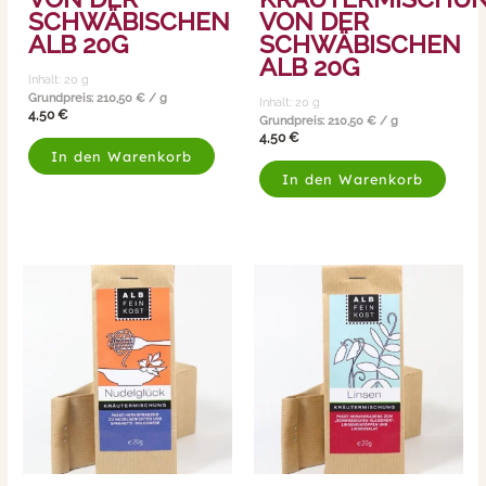
SCHWÄBISCHEN
VON DER
ALB 20G
SCHWÄBISCHEN
ALB 20G
Inhalt: 20
g
Grundpreis:
210,50
€
/
g
Inhalt: 20
g
4,50
€
Grundpreis:
210,50
€
/
g
4,50
€
In den Warenkorb
In den Warenkorb