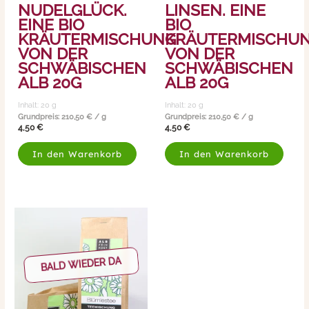
NUDELGLÜCK.
LINSEN. EINE
EINE BIO
BIO
KRÄUTERMISCHUNG
KRÄUTERMISCHU
VON DER
VON DER
SCHWÄBISCHEN
SCHWÄBISCHEN
ALB 20G
ALB 20G
Inhalt: 20
g
Inhalt: 20
g
Grundpreis:
210,50
€
/
g
Grundpreis:
210,50
€
/
g
4,50
€
4,50
€
In den Warenkorb
In den Warenkorb
BALD WIEDER DA