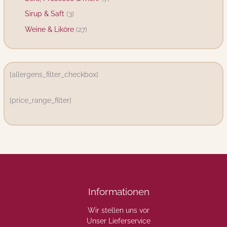
Sirup & Saft
3
Weine & Liköre
27
[allergens_filter_checkbox]
[price_range_filter]
Informationen
Wir stellen uns vor
Unser Lieferservice