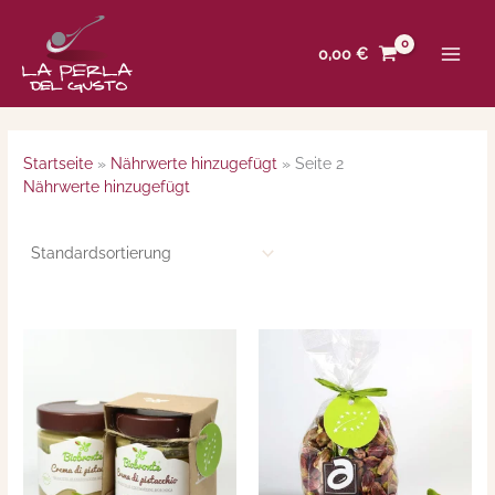
Zum
Inhalt
0,00
€
springen
Startseite
»
Nährwerte hinzugefügt
»
Seite 2
Nährwerte hinzugefügt