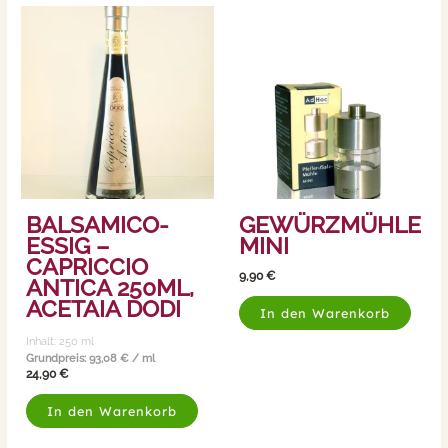
BALSAMICO-
GEWÜRZMÜHLE
ESSIG –
MINI
CAPRICCIO
9,90
€
ANTICA 250ML,
ACETAIA DODI
In den Warenkorb
Inhalt: 250
ml
Grundpreis:
93,08
€
/
ml
24,90
€
In den Warenkorb