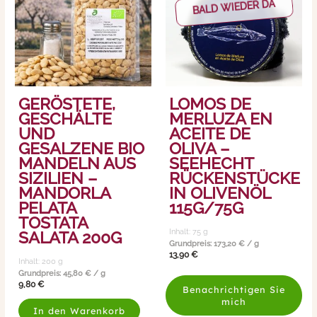
BALD WIEDER DA
GERÖSTETE,
LOMOS DE
GESCHÄLTE
MERLUZA EN
UND
ACEITE DE
GESALZENE BIO
OLIVA –
MANDELN AUS
SEEHECHT
SIZILIEN –
RÜCKENSTÜCKE
MANDORLA
IN OLIVENÖL
PELATA
115G/75G
TOSTATA
Inhalt: 75
g
SALATA 200G
Grundpreis:
173,20
€
/
g
13,90
€
Inhalt: 200
g
Grundpreis:
45,80
€
/
g
9,80
€
Benachrichtigen Sie
mich
In den Warenkorb