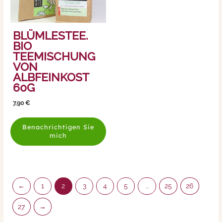
BLÜMLESTEE.
BIO
TEEMISCHUNG
VON
ALBFEINKOST
60G
7,90
€
Benachrichtigen Sie
mich
←
1
2
3
4
5
…
25
26
27
→