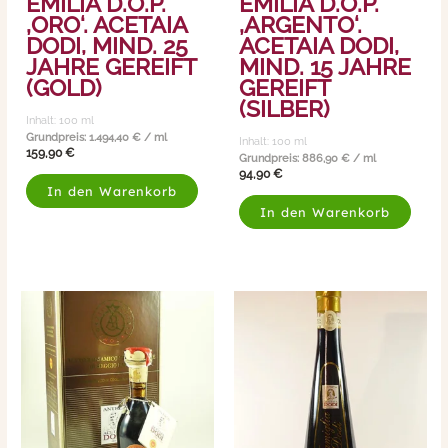
EMILIA D.O.P.
EMILIA D.O.P.
‚ORO‘. ACETAIA
‚ARGENTO‘.
DODI, MIND. 25
ACETAIA DODI,
JAHRE GEREIFT
MIND. 15 JAHRE
(GOLD)
GEREIFT
(SILBER)
Inhalt: 100
ml
Grundpreis:
1.494,40
€
/
ml
Inhalt: 100
ml
159,90
€
Grundpreis:
886,90
€
/
ml
94,90
€
In den Warenkorb
In den Warenkorb