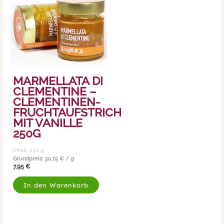
MARMELLATA DI
CLEMENTINE –
CLEMENTINEN-
FRUCHTAUFSTRICH
MIT VANILLE
250G
Inhalt: 240
g
Grundpreis:
30,75
€
/
g
7,95
€
In den Warenkorb