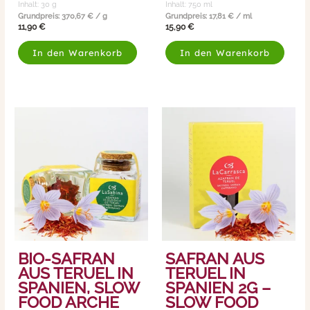
Inhalt: 30
g
Inhalt: 750
ml
Grundpreis:
370,67
€
/
g
Grundpreis:
17,81
€
/
ml
11,90
€
15,90
€
In den Warenkorb
In den Warenkorb
BIO-SAFRAN
SAFRAN AUS
AUS TERUEL IN
TERUEL IN
SPANIEN, SLOW
SPANIEN 2G –
FOOD ARCHE
SLOW FOOD