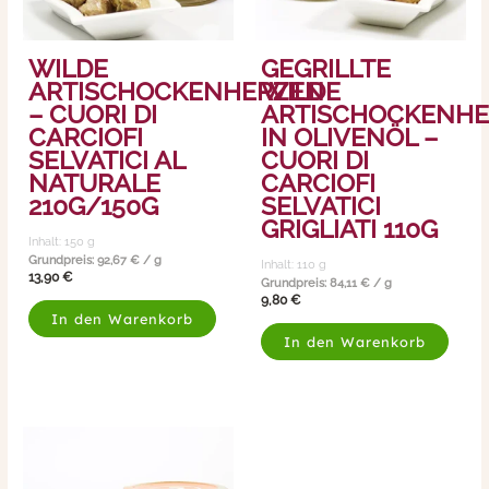
WILDE
GEGRILLTE
ARTISCHOCKENHERZEN
WILDE
– CUORI DI
ARTISCHOCKENH
CARCIOFI
IN OLIVENÖL –
SELVATICI AL
CUORI DI
NATURALE
CARCIOFI
210G/150G
SELVATICI
GRIGLIATI 110G
Inhalt: 150
g
Grundpreis:
92,67
€
/
g
Inhalt: 110
g
13,90
€
Grundpreis:
84,11
€
/
g
9,80
€
In den Warenkorb
In den Warenkorb