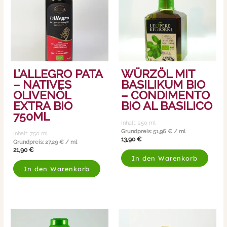
L’ALLEGRO PATA
WÜRZÖL MIT
– NATIVES
BASILIKUM BIO
OLIVENÖL
– CONDIMENTO
EXTRA BIO
BIO AL BASILICO
750ML
Inhalt: 250
ml
Grundpreis:
51,96
€
/
ml
Inhalt: 750
ml
13,90
€
Grundpreis:
27,29
€
/
ml
21,90
€
In den Warenkorb
In den Warenkorb