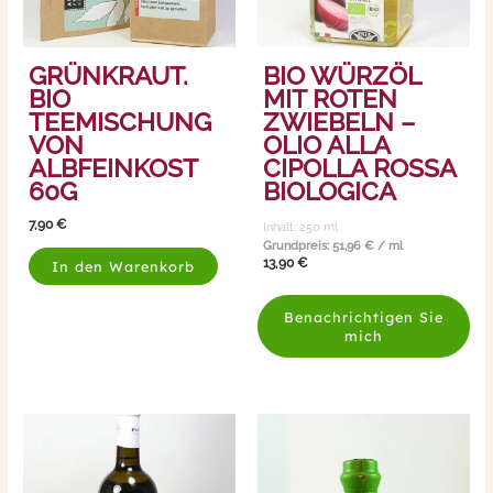
GRÜNKRAUT.
BIO WÜRZÖL
BIO
MIT ROTEN
TEEMISCHUNG
ZWIEBELN –
VON
OLIO ALLA
ALBFEINKOST
CIPOLLA ROSSA
60G
BIOLOGICA
7,90
€
Inhalt: 250
ml
Grundpreis:
51,96
€
/
ml
13,90
€
In den Warenkorb
Benachrichtigen Sie
mich