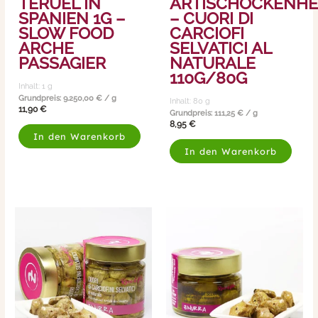
TERUEL IN
ARTISCHOCKENH
SPANIEN 1G –
– CUORI DI
SLOW FOOD
CARCIOFI
ARCHE
SELVATICI AL
PASSAGIER
NATURALE
110G/80G
Inhalt: 1
g
Grundpreis:
9.250,00
€
/
g
Inhalt: 80
g
11,90
€
Grundpreis:
111,25
€
/
g
8,95
€
In den Warenkorb
In den Warenkorb