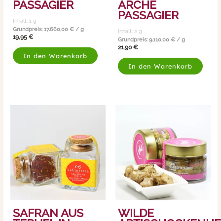
PASSAGIER
ARCHE
PASSAGIER
Inhalt: 1
g
Grundpreis:
17.660,00
€
/
g
Inhalt: 2
g
19,95
€
Grundpreis:
9.110,00
€
/
g
21,90
€
In den Warenkorb
In den Warenkorb
SAFRAN AUS
WILDE