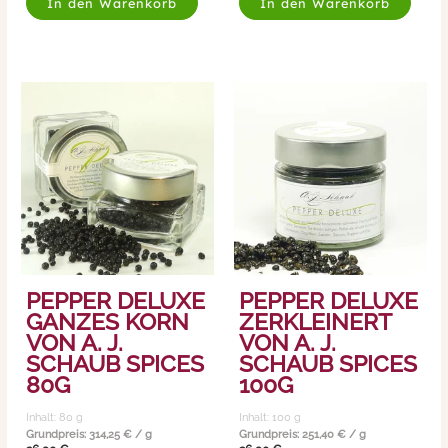
In den Warenkorb
In den Warenkorb
PEPPER DELUXE
PEPPER DELUXE
GANZES KORN
ZERKLEINERT
VON A. J.
VON A. J.
SCHAUB SPICES
SCHAUB SPICES
80G
100G
Inhalt: 80
g
Inhalt: 100
g
Grundpreis:
314,25
€
/
g
Grundpreis:
251,40
€
/
g