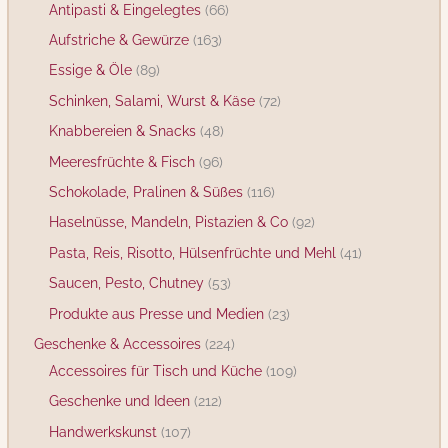
Antipasti & Eingelegtes
66
t
k
k
k
u
u
t
k
t
u
u
k
u
k
k
k
k
u
k
u
k
u
k
k
u
k
k
Aufstriche & Gewürze
163
e
t
t
t
k
k
t
e
k
k
t
k
t
t
t
t
k
t
k
t
k
t
t
k
t
t
Essige & Öle
89
e
e
e
t
t
e
t
t
e
t
e
e
e
e
t
e
t
e
t
e
e
t
e
e
Schinken, Salami, Wurst & Käse
72
e
e
e
e
e
e
e
e
e
Knabbereien & Snacks
48
Meeresfrüchte & Fisch
96
Schokolade, Pralinen & Süßes
116
Haselnüsse, Mandeln, Pistazien & Co
92
Pasta, Reis, Risotto, Hülsenfrüchte und Mehl
41
Saucen, Pesto, Chutney
53
Produkte aus Presse und Medien
23
Geschenke & Accessoires
224
Accessoires für Tisch und Küche
109
Geschenke und Ideen
212
Handwerkskunst
107