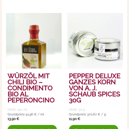
WÜRZÖL MIT
PEPPER DELUXE
CHILI BIO –
GANZES KORN
CONDIMENTO
VON A. J.
BIO AL
SCHAUB SPICES
PEPERONCINO
30G
Inhalt: 250
ml
Inhalt: 30
g
Grundpreis:
51,96
€
/
ml
Grundpreis:
370,67
€
/
g
13,90
€
11,90
€