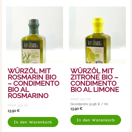
WÜRZÖL MIT
WÜRZÖL MIT
ROSMARIN BIO
ZITRONE BIO –
– CONDIMENTO
CONDIMENTO
BIO AL
BIO AL LIMONE
ROSMARINO
Inhalt: 250
ml
Grundpreis:
51,96
€
/
ml
Inhalt: 250
ml
13,90
€
13,90
€
In den Warenkorb
In den Warenkorb