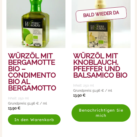
BALD WIEDER DA
WÜRZÖL MIT
WÜRZÖL MIT
BERGAMOTTE
KNOBLAUCH,
BIO –
PFEFFER UND
CONDIMENTO
BALSAMICO BIO
BIO AL
Inhalt: 250
ml
BERGAMOTTO
Grundpreis:
51,96
€
/
ml
13,90
€
Inhalt: 250
ml
Grundpreis:
51,96
€
/
ml
13,90
€
Benachrichtigen Sie
mich
In den Warenkorb