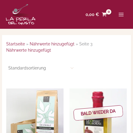
Zum
Inhalt
0,00
€
springen
Startseite
»
Nährwerte hinzugefügt
»
Seite 3
Nährwerte hinzugefügt
BALD WIEDER DA